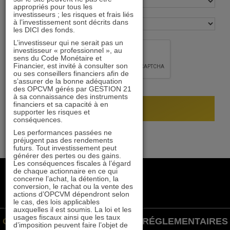
appropriés pour tous les
investisseurs ; les risques et frais liés
à l’investissement sont décrits dans
les DICI des fonds.
L’investisseur qui ne serait pas un
investisseur « professionnel », au
sens du Code Monétaire et
Financier, est invité à consulter son
ou ses conseillers financiers afin de
s’assurer de la bonne adéquation
des OPCVM gérés par GESTION 21
à sa connaissance des instruments
financiers et sa capacité à en
supporter les risques et
conséquences.
Les performances passées ne
préjugent pas des rendements
futurs. Tout investissement peut
générer des pertes ou des gains.
Les conséquences fiscales à l’égard
de chaque actionnaire en ce qui
+33 1 84 79 90 24
concerne l’achat, la détention, la
gestion21@gestion21.fr
conversion, le rachat ou la vente des
actions d’OPCVM dépendront selon
8 rue Volney, 75002 Paris
le cas, des lois applicables
auxquelles il est soumis. La loi et les
usages fiscaux ainsi que les taux
GESTION 21 ©
INFORMATIONS RÉGLEMENTAIRES
d’imposition peuvent faire l’objet de