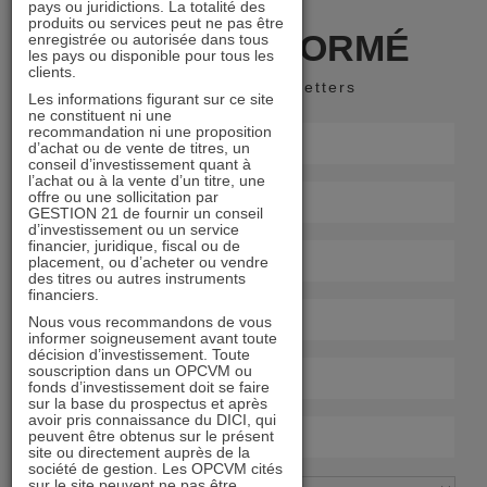
pays ou juridictions. La totalité des
produits ou services peut ne pas être
RESTER INFORMÉ
enregistrée ou autorisée dans tous
les pays ou disponible pour tous les
clients.
Recevoir nos newsletters
Les informations figurant sur ce site
ne constituent ni une
recommandation ni une proposition
d’achat ou de vente de titres, un
conseil d’investissement quant à
l’achat ou à la vente d’un titre, une
offre ou une sollicitation par
GESTION 21 de fournir un conseil
d’investissement ou un service
financier, juridique, fiscal ou de
placement, ou d’acheter ou vendre
des titres ou autres instruments
financiers.
Nous vous recommandons de vous
informer soigneusement avant toute
décision d’investissement. Toute
souscription dans un OPCVM ou
fonds d’investissement doit se faire
sur la base du prospectus et après
avoir pris connaissance du DICI, qui
peuvent être obtenus sur le présent
site ou directement auprès de la
société de gestion. Les OPCVM cités
sur le site peuvent ne pas être