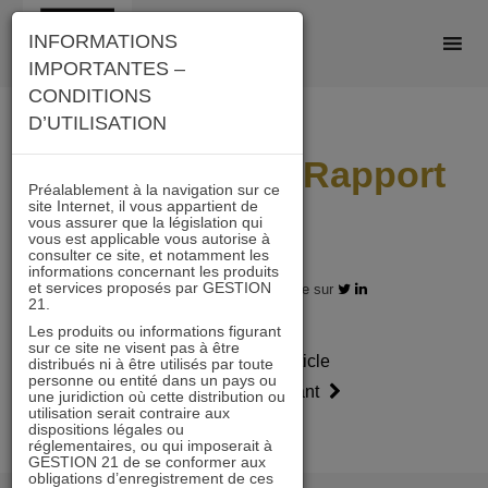
Skip
INFORMATIONS
to
IMPORTANTES –
content
CONDITIONS
D’UTILISATION
ACTIONS 21 – Rapport
Préalablement à la navigation sur ce
site Internet, il vous appartient de
2016
vous assurer que la législation qui
vous est applicable vous autorise à
consulter ce site, et notamment les
informations concernant les produits
et services proposés par GESTION
24.08.2016 - Partagez l'article sur
21.
Les produits ou informations figurant
sur ce site ne visent pas à être
Article
Article
distribués ni à être utilisés par toute
personne ou entité dans un pays ou
précédent
suivant
une juridiction où cette distribution ou
utilisation serait contraire aux
dispositions légales ou
réglementaires, ou qui imposerait à
GESTION 21 de se conformer aux
obligations d’enregistrement de ces