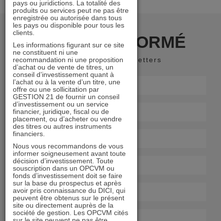
pays ou juridictions. La totalité des
produits ou services peut ne pas être
enregistrée ou autorisée dans tous
les pays ou disponible pour tous les
clients.
RESTER INFORMÉ
Les informations figurant sur ce site
ne constituent ni une
recommandation ni une proposition
Recevoir nos newsletters
d’achat ou de vente de titres, un
conseil d’investissement quant à
l’achat ou à la vente d’un titre, une
offre ou une sollicitation par
GESTION 21 de fournir un conseil
d’investissement ou un service
financier, juridique, fiscal ou de
placement, ou d’acheter ou vendre
des titres ou autres instruments
financiers.
Nous vous recommandons de vous
informer soigneusement avant toute
décision d’investissement. Toute
souscription dans un OPCVM ou
fonds d’investissement doit se faire
sur la base du prospectus et après
avoir pris connaissance du DICI, qui
peuvent être obtenus sur le présent
site ou directement auprès de la
société de gestion. Les OPCVM cités
sur le site peuvent ne pas être