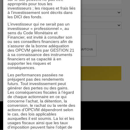
appropriés pour tous les
investisseurs ; les risques et frais liés
à l’investissement sont décrits dans
les DICI des fonds.
L’investisseur qui ne serait pas un
investisseur « professionnel », au
sens du Code Monétaire et
Financier, est invité à consulter son
ou ses conseillers financiers afin de
s’assurer de la bonne adéquation
des OPCVM gérés par GESTION 21
à sa connaissance des instruments
financiers et sa capacité à en
supporter les risques et
conséquences.
Les performances passées ne
préjugent pas des rendements
futurs. Tout investissement peut
générer des pertes ou des gains.
Les conséquences fiscales à l’égard
de chaque actionnaire en ce qui
concerne l’achat, la détention, la
conversion, le rachat ou la vente des
+33 1 84 79 90 24
actions d’OPCVM dépendront selon
le cas, des lois applicables
gestion21@gestion21.fr
auxquelles il est soumis. La loi et les
8 rue Volney, 75002 Paris
usages fiscaux ainsi que les taux
d’imposition peuvent faire l’objet de