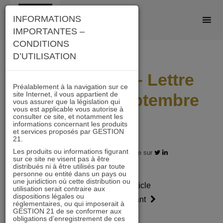
Skip
INFORMATIONS
to
IMPORTANTES –
content
CONDITIONS
D’UTILISATION
ACTIONS 21 – Lettre
Préalablement à la navigation sur ce
site Internet, il vous appartient de
mensuelle Septembre
vous assurer que la législation qui
vous est applicable vous autorise à
2024
consulter ce site, et notamment les
informations concernant les produits
et services proposés par GESTION
21.
Les produits ou informations figurant
30.09.2024 - Partagez l'article sur
sur ce site ne visent pas à être
distribués ni à être utilisés par toute
personne ou entité dans un pays ou
une juridiction où cette distribution ou
Article
Article
utilisation serait contraire aux
dispositions légales ou
précédent
suivant
réglementaires, ou qui imposerait à
GESTION 21 de se conformer aux
obligations d’enregistrement de ces