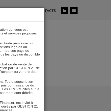
ÉS
SOUSCRIRE
CONTACTS
lation qui vous est
its et services proposés
 I et A
 par toute personne ou
ositions légales ou
ent de ces pays ou
tous les pays ou disponible
’achat ou de vente de
icitation par GESTION 21 de
 d’acheter ou vendre des
. Toute souscription
r pris connaissance du
n. Les OPCVM cités sur le
tissement sont décrits
inancier, est invité à
VM gérés par GESTION 21
équences.