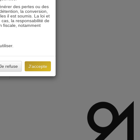
énérer des pertes ou des
détention, la conversion,
s il est soumis. La loi et
 cas, la responsabilité de
on fiscale, notamment
tiliser.
Je refuse
J'accepte