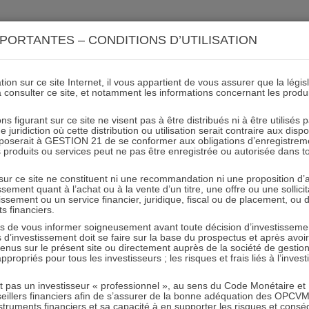
ACTIONS 21
IMMOBILIER 21
OCC 21
ACTUALIT
PORTANTES – CONDITIONS D’UTILISATION
ion sur ce site Internet, il vous appartient de vous assurer que la légis
à consulter ce site, et notamment les informations concernant les produ
 septembre 2020 ACTIONS 21
ns figurant sur ce site ne visent pas à être distribués ni à être utilisés
juridiction où cette distribution ou utilisation serait contraire aux disp
mposerait à GESTION 21 de se conformer aux obligations d’enregistrem
des produits ou services peut ne pas être enregistrée ou autorisée dans 
12.10.2020 - Partagez l'article sur
 sur ce site ne constituent ni une recommandation ni une proposition d
tissement quant à l’achat ou à la vente d’un titre, une offre ou une soll
tissement ou un service financier, juridique, fiscal ou de placement, ou
ts financiers.
e vous informer soigneusement avant toute décision d’investissement
investissement doit se faire sur la base du prospectus et après avoi
tenus sur le présent site ou directement auprès de la société de gestio
propriés pour tous les investisseurs ; les risques et frais liés à l’inves
RESTER INFORMÉ
it pas un investisseur « professionnel », au sens du Code Monétaire et F
seillers financiers afin de s’assurer de la bonne adéquation des OPC
Recevoir nos newsletters
truments financiers et sa capacité à en supporter les risques et cons