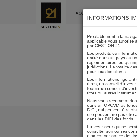
Skip
to
ACCUEIL
LA SOCIÉTÉ
INFORMATIONS IM
content
Préalablement à la navigat
applicable vous autorise 
par GESTION 21.
Lettre
Les produits ou informatio
entité dans un pays ou une 
réglementaires, ou qui i
juridictions. La totalité 
pour tous les clients.
Les informations figurant
titres, un conseil d’inves
fournir un conseil d’inves
titres ou autres instrumen
Nous vous recommandons d
dans un OPCVM ou fonds d’
DICI, qui peuvent être ob
site peuvent ne pas être ap
dans les DICI des fonds.
L’investisseur qui ne sera
consulter son ou ses con
à sa connaissance des ins