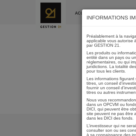
Skip
to
ACCUEIL
LA SOCIÉTÉ
INFORMATIONS IM
content
Préalablement à la navigat
applicable vous autorise 
par GESTION 21.
ACTIONS 
Les produits ou informatio
entité dans un pays ou une 
réglementaires, ou qui i
juridictions. La totalité 
pour tous les clients.
Les informations figurant
titres, un conseil d’inves
fournir un conseil d’inves
titres ou autres instrumen
Nous vous recommandons d
dans un OPCVM ou fonds d’
DICI, qui peuvent être ob
site peuvent ne pas être ap
dans les DICI des fonds.
L’investisseur qui ne sera
consulter son ou ses con
à sa connaissance des ins