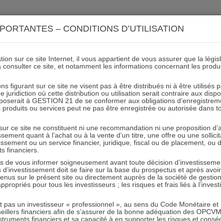
ACTIONS 21
IMMOBILIER 21
OCC 21
ACTUALIT
PORTANTES – CONDITIONS D’UTILISATION
ion sur ce site Internet, il vous appartient de vous assurer que la légis
à consulter ce site, et notamment les informations concernant les produ
21 – Lettre mensuelle Oct
ns figurant sur ce site ne visent pas à être distribués ni à être utilisés
juridiction où cette distribution ou utilisation serait contraire aux disp
mposerait à GESTION 21 de se conformer aux obligations d’enregistrem
des produits ou services peut ne pas être enregistrée ou autorisée dans 
31.10.2018 - Partagez l'article sur
 sur ce site ne constituent ni une recommandation ni une proposition d
tissement quant à l’achat ou à la vente d’un titre, une offre ou une soll
tissement ou un service financier, juridique, fiscal ou de placement, ou
Article précédent
Article suivant
ts financiers.
e vous informer soigneusement avant toute décision d’investissement
investissement doit se faire sur la base du prospectus et après avoi
tenus sur le présent site ou directement auprès de la société de gestio
propriés pour tous les investisseurs ; les risques et frais liés à l’inves
it pas un investisseur « professionnel », au sens du Code Monétaire et F
RESTER INFORMÉ
seillers financiers afin de s’assurer de la bonne adéquation des OPC
truments financiers et sa capacité à en supporter les risques et cons