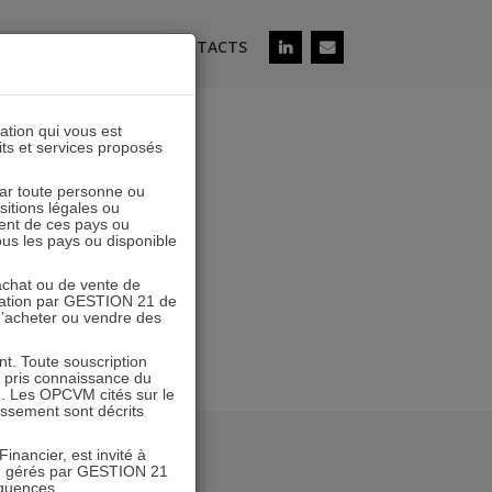
ÉS
SOUSCRIRE
CONTACTS
lation qui vous est
its et services proposés
obre 2018
 par toute personne ou
ositions légales ou
ent de ces pays ou
tous les pays ou disponible
’achat ou de vente de
icitation par GESTION 21 de
 d’acheter ou vendre des
. Toute souscription
r pris connaissance du
n. Les OPCVM cités sur le
tissement sont décrits
inancier, est invité à
VM gérés par GESTION 21
équences.