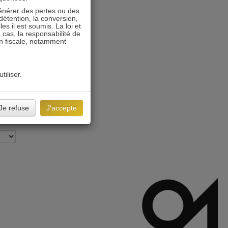
énérer des pertes ou des
détention, la conversion,
s il est soumis. La loi et
 cas, la responsabilité de
on fiscale, notamment
tiliser.
Je refuse
J'accepte