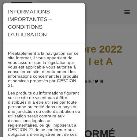
Skip
INFORMATIONS
to
IMPORTANTES –
content
CONDITIONS
D’UTILISATION
Lettre novembre 2022
Préalablement à la navigation sur ce
site Internet, il vous appartient de
ACTIONS 21 I et A
vous assurer que la législation qui
vous est applicable vous autorise à
consulter ce site, et notamment les
informations concernant les produits
et services proposés par GESTION
08.12.2022 - Partagez l'article sur
21.
Les produits ou informations figurant
sur ce site ne visent pas à être
distribués ni à être utilisés par toute
personne ou entité dans un pays ou
une juridiction où cette distribution ou
utilisation serait contraire aux
dispositions légales ou
réglementaires, ou qui imposerait à
GESTION 21 de se conformer aux
RESTER INFORMÉ
obligations d’enregistrement de ces