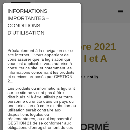
Skip
INFORMATIONS
to
IMPORTANTES –
content
CONDITIONS
D’UTILISATION
Lettre novembre 2021
Préalablement à la navigation sur ce
site Internet, il vous appartient de
ACTIONS 21 I et A
vous assurer que la législation qui
vous est applicable vous autorise à
consulter ce site, et notamment les
informations concernant les produits
et services proposés par GESTION
14.12.2021 - Partagez l'article sur
21.
Les produits ou informations figurant
sur ce site ne visent pas à être
distribués ni à être utilisés par toute
personne ou entité dans un pays ou
une juridiction où cette distribution ou
utilisation serait contraire aux
dispositions légales ou
réglementaires, ou qui imposerait à
GESTION 21 de se conformer aux
RESTER INFORMÉ
obligations d’enregistrement de ces