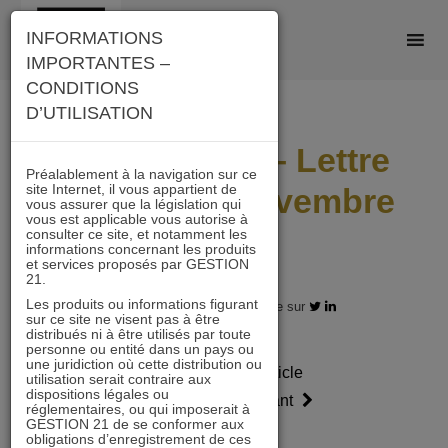
Skip
INFORMATIONS
to
IMPORTANTES –
content
CONDITIONS
D’UTILISATION
ACTIONS 21 – Lettre
Préalablement à la navigation sur ce
site Internet, il vous appartient de
mensuelle Novembre
vous assurer que la législation qui
vous est applicable vous autorise à
2019
consulter ce site, et notamment les
informations concernant les produits
et services proposés par GESTION
21.
Les produits ou informations figurant
05.11.2019 - Partagez l'article sur
sur ce site ne visent pas à être
distribués ni à être utilisés par toute
personne ou entité dans un pays ou
une juridiction où cette distribution ou
Article
Article
utilisation serait contraire aux
dispositions légales ou
précédent
suivant
réglementaires, ou qui imposerait à
GESTION 21 de se conformer aux
obligations d’enregistrement de ces