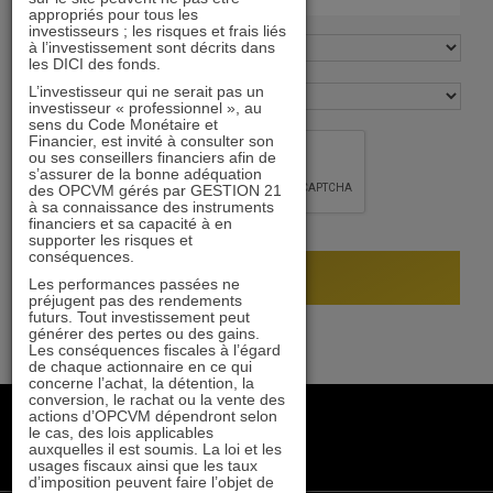
appropriés pour tous les
investisseurs ; les risques et frais liés
à l’investissement sont décrits dans
les DICI des fonds.
L’investisseur qui ne serait pas un
investisseur « professionnel », au
sens du Code Monétaire et
Financier, est invité à consulter son
ou ses conseillers financiers afin de
s’assurer de la bonne adéquation
des OPCVM gérés par GESTION 21
à sa connaissance des instruments
financiers et sa capacité à en
supporter les risques et
conséquences.
Les performances passées ne
préjugent pas des rendements
futurs. Tout investissement peut
générer des pertes ou des gains.
Les conséquences fiscales à l’égard
de chaque actionnaire en ce qui
concerne l’achat, la détention, la
conversion, le rachat ou la vente des
+33 1 84 79 90 24
actions d’OPCVM dépendront selon
le cas, des lois applicables
gestion21@gestion21.fr
auxquelles il est soumis. La loi et les
8 rue Volney, 75002 Paris
usages fiscaux ainsi que les taux
d’imposition peuvent faire l’objet de