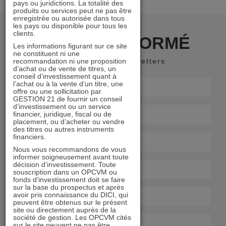
pays ou juridictions. La totalité des
produits ou services peut ne pas être
enregistrée ou autorisée dans tous
les pays ou disponible pour tous les
clients.
RESTER INFORMÉ
Les informations figurant sur ce site
ne constituent ni une
recommandation ni une proposition
Recevoir nos newsletters
d’achat ou de vente de titres, un
conseil d’investissement quant à
l’achat ou à la vente d’un titre, une
offre ou une sollicitation par
GESTION 21 de fournir un conseil
d’investissement ou un service
financier, juridique, fiscal ou de
placement, ou d’acheter ou vendre
des titres ou autres instruments
financiers.
Nous vous recommandons de vous
informer soigneusement avant toute
décision d’investissement. Toute
souscription dans un OPCVM ou
fonds d’investissement doit se faire
sur la base du prospectus et après
avoir pris connaissance du DICI, qui
peuvent être obtenus sur le présent
site ou directement auprès de la
société de gestion. Les OPCVM cités
sur le site peuvent ne pas être