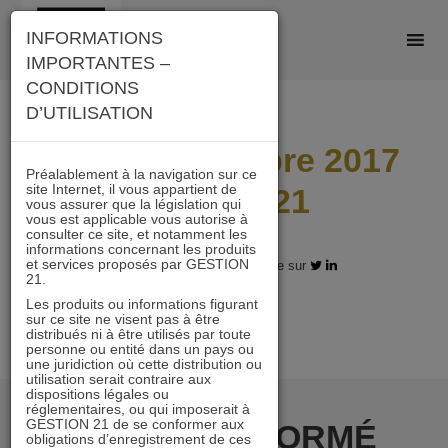
Skip
INFORMATIONS
to
IMPORTANTES –
content
CONDITIONS
D’UTILISATION
Lettre novembre 2017
Préalablement à la navigation sur ce
site Internet, il vous appartient de
Actions 21
vous assurer que la législation qui
vous est applicable vous autorise à
consulter ce site, et notamment les
informations concernant les produits
et services proposés par GESTION
12.12.2017 - Partagez l'article sur
21.
Les produits ou informations figurant
sur ce site ne visent pas à être
distribués ni à être utilisés par toute
personne ou entité dans un pays ou
une juridiction où cette distribution ou
utilisation serait contraire aux
dispositions légales ou
réglementaires, ou qui imposerait à
GESTION 21 de se conformer aux
RESTER INFORMÉ
obligations d’enregistrement de ces