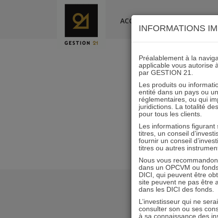
Skip
to
ACCUEIL
LA SOCIÉTÉ
INFORMATIONS IM
content
Préalablement à la navigat
applicable vous autorise 
par GESTION 21.
Lettr
Les produits ou informatio
entité dans un pays ou une 
réglementaires, ou qui i
juridictions. La totalité 
pour tous les clients.
Les informations figurant
titres, un conseil d’inves
fournir un conseil d’inves
titres ou autres instrumen
Nous vous recommandons d
dans un OPCVM ou fonds d’
DICI, qui peuvent être ob
site peuvent ne pas être ap
dans les DICI des fonds.
L’investisseur qui ne sera
consulter son ou ses con
à sa connaissance des ins