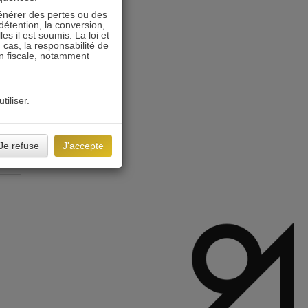
énérer des pertes ou des
détention, la conversion,
s il est soumis. La loi et
 cas, la responsabilité de
on fiscale, notamment
tiliser.
Je refuse
J'accepte