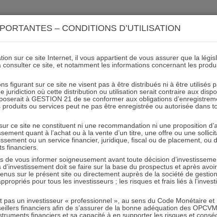
ACTIONS 21
IMMOBILIER 21
OCC 21
ACTUALIT
PORTANTES – CONDITIONS D’UTILISATION
ion sur ce site Internet, il vous appartient de vous assurer que la légis
à consulter ce site, et notamment les informations concernant les produ
e mars 2022 IMMOBILIER 21 
ns figurant sur ce site ne visent pas à être distribués ni à être utilisés
juridiction où cette distribution ou utilisation serait contraire aux disp
mposerait à GESTION 21 de se conformer aux obligations d’enregistrem
des produits ou services peut ne pas être enregistrée ou autorisée dans 
12.04.2022 - Partagez l'article sur
 sur ce site ne constituent ni une recommandation ni une proposition d
tissement quant à l’achat ou à la vente d’un titre, une offre ou une soll
tissement ou un service financier, juridique, fiscal ou de placement, ou
ts financiers.
e vous informer soigneusement avant toute décision d’investissement
investissement doit se faire sur la base du prospectus et après avoi
tenus sur le présent site ou directement auprès de la société de gestio
propriés pour tous les investisseurs ; les risques et frais liés à l’inves
RESTER INFORMÉ
it pas un investisseur « professionnel », au sens du Code Monétaire et F
seillers financiers afin de s’assurer de la bonne adéquation des OPC
Recevoir nos newsletters
truments financiers et sa capacité à en supporter les risques et cons