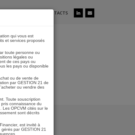
ÉS
SOUSCRIRE
CONTACTS
lation qui vous est
its et services proposés
I et A
 par toute personne ou
ositions légales ou
ent de ces pays ou
tous les pays ou disponible
’achat ou de vente de
icitation par GESTION 21 de
 d’acheter ou vendre des
. Toute souscription
r pris connaissance du
n. Les OPCVM cités sur le
tissement sont décrits
inancier, est invité à
VM gérés par GESTION 21
équences.