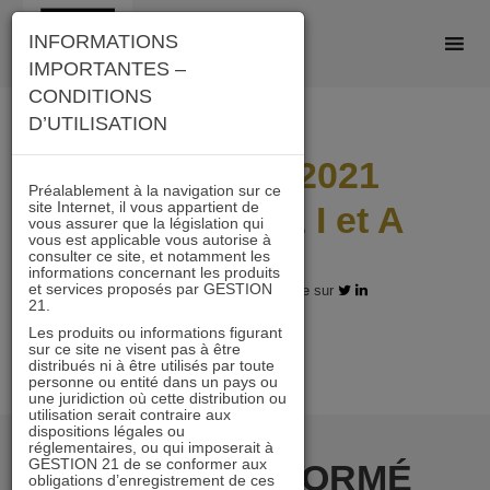
Skip
INFORMATIONS
to
IMPORTANTES –
content
CONDITIONS
D’UTILISATION
Lettre mai 2021
Préalablement à la navigation sur ce
site Internet, il vous appartient de
ACTIONS 21 I et A
vous assurer que la législation qui
vous est applicable vous autorise à
consulter ce site, et notamment les
informations concernant les produits
et services proposés par GESTION
11.06.2021 - Partagez l'article sur
21.
Les produits ou informations figurant
sur ce site ne visent pas à être
distribués ni à être utilisés par toute
personne ou entité dans un pays ou
une juridiction où cette distribution ou
utilisation serait contraire aux
dispositions légales ou
réglementaires, ou qui imposerait à
GESTION 21 de se conformer aux
RESTER INFORMÉ
obligations d’enregistrement de ces