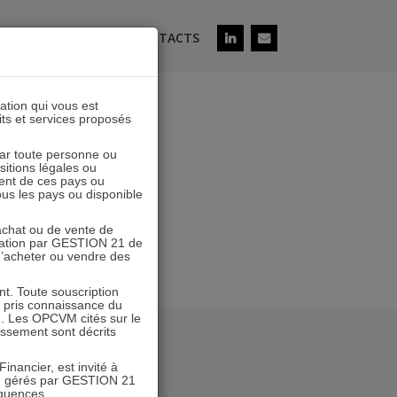
ÉS
SOUSCRIRE
CONTACTS
lation qui vous est
its et services proposés
 par toute personne ou
ositions légales ou
ent de ces pays ou
tous les pays ou disponible
’achat ou de vente de
icitation par GESTION 21 de
 d’acheter ou vendre des
. Toute souscription
r pris connaissance du
n. Les OPCVM cités sur le
tissement sont décrits
inancier, est invité à
VM gérés par GESTION 21
équences.