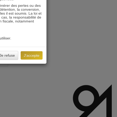
énérer des pertes ou des
détention, la conversion,
s il est soumis. La loi et
 cas, la responsabilité de
on fiscale, notamment
tiliser.
Je refuse
J'accepte