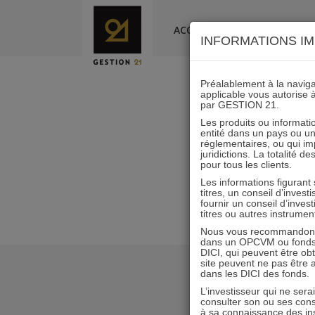
Skip
to
ACCUEIL
LA SOCIÉTÉ
INFORMATIONS IM
content
Préalablement à la navigat
applicable vous autorise 
par GESTION 21.
Les produits ou informatio
entité dans un pays ou une 
réglementaires, ou qui i
juridictions. La totalité 
pour tous les clients.
Les informations figurant
titres, un conseil d’inves
fournir un conseil d’inves
titres ou autres instrumen
Nous vous recommandons d
dans un OPCVM ou fonds d’
DICI, qui peuvent être ob
site peuvent ne pas être ap
dans les DICI des fonds.
L’investisseur qui ne sera
consulter son ou ses con
à sa connaissance des ins