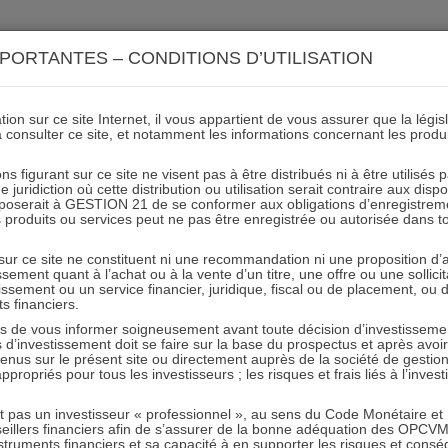
ACTIONS 21
IMMOBILIER 21
OCC 21
ACTUALIT
PORTANTES – CONDITIONS D’UTILISATION
ion sur ce site Internet, il vous appartient de vous assurer que la légis
à consulter ce site, et notamment les informations concernant les produ
Lettre mai 2016 Actions 21
ns figurant sur ce site ne visent pas à être distribués ni à être utilisés
juridiction où cette distribution ou utilisation serait contraire aux disp
mposerait à GESTION 21 de se conformer aux obligations d’enregistrem
des produits ou services peut ne pas être enregistrée ou autorisée dans 
08.12.2017 - Partagez l'article sur
 sur ce site ne constituent ni une recommandation ni une proposition d
tissement quant à l’achat ou à la vente d’un titre, une offre ou une soll
tissement ou un service financier, juridique, fiscal ou de placement, ou
ts financiers.
e vous informer soigneusement avant toute décision d’investissement
investissement doit se faire sur la base du prospectus et après avoi
tenus sur le présent site ou directement auprès de la société de gestio
propriés pour tous les investisseurs ; les risques et frais liés à l’inves
RESTER INFORMÉ
it pas un investisseur « professionnel », au sens du Code Monétaire et F
seillers financiers afin de s’assurer de la bonne adéquation des OPC
Recevoir nos newsletters
truments financiers et sa capacité à en supporter les risques et cons