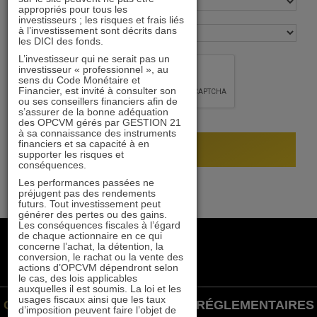
appropriés pour tous les
investisseurs ; les risques et frais liés
à l’investissement sont décrits dans
les DICI des fonds.
L’investisseur qui ne serait pas un
investisseur « professionnel », au
sens du Code Monétaire et
Financier, est invité à consulter son
ou ses conseillers financiers afin de
s’assurer de la bonne adéquation
des OPCVM gérés par GESTION 21
à sa connaissance des instruments
financiers et sa capacité à en
supporter les risques et
conséquences.
Les performances passées ne
préjugent pas des rendements
futurs. Tout investissement peut
générer des pertes ou des gains.
Les conséquences fiscales à l’égard
de chaque actionnaire en ce qui
+33 1 84 79 90 24
concerne l’achat, la détention, la
gestion21@gestion21.fr
conversion, le rachat ou la vente des
actions d’OPCVM dépendront selon
8 rue Volney, 75002 Paris
le cas, des lois applicables
auxquelles il est soumis. La loi et les
usages fiscaux ainsi que les taux
GESTION 21 ©
INFORMATIONS RÉGLEMENTAIRES
d’imposition peuvent faire l’objet de