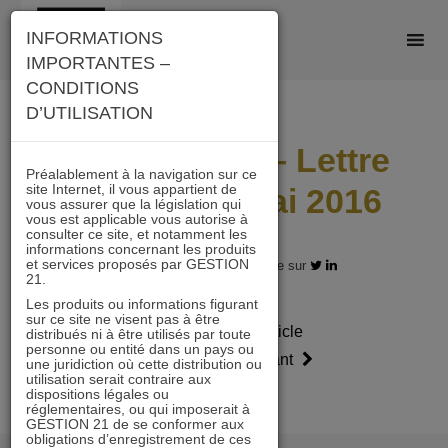
Skip
INFORMATIONS
to
IMPORTANTES –
content
CONDITIONS
D’UTILISATION
ACTIONS 21 – Lettre
Préalablement à la navigation sur ce
site Internet, il vous appartient de
mensuelle Mai 2016
vous assurer que la législation qui
vous est applicable vous autorise à
consulter ce site, et notamment les
informations concernant les produits
et services proposés par GESTION
08.05.2016 - Partagez l'article sur
21.
Les produits ou informations figurant
sur ce site ne visent pas à être
Article
Article
distribués ni à être utilisés par toute
personne ou entité dans un pays ou
précédent
suivant
une juridiction où cette distribution ou
utilisation serait contraire aux
dispositions légales ou
réglementaires, ou qui imposerait à
GESTION 21 de se conformer aux
obligations d’enregistrement de ces