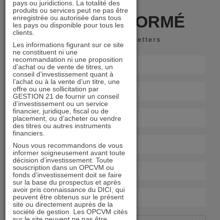
pays ou juridictions. La totalité des
produits ou services peut ne pas être
RESTER INFORMÉ
enregistrée ou autorisée dans tous
les pays ou disponible pour tous les
clients.
Recevoir nos newsletters
Les informations figurant sur ce site
ne constituent ni une
recommandation ni une proposition
d’achat ou de vente de titres, un
conseil d’investissement quant à
l’achat ou à la vente d’un titre, une
offre ou une sollicitation par
GESTION 21 de fournir un conseil
d’investissement ou un service
financier, juridique, fiscal ou de
placement, ou d’acheter ou vendre
des titres ou autres instruments
financiers.
Nous vous recommandons de vous
informer soigneusement avant toute
décision d’investissement. Toute
souscription dans un OPCVM ou
fonds d’investissement doit se faire
sur la base du prospectus et après
avoir pris connaissance du DICI, qui
peuvent être obtenus sur le présent
site ou directement auprès de la
société de gestion. Les OPCVM cités
sur le site peuvent ne pas être