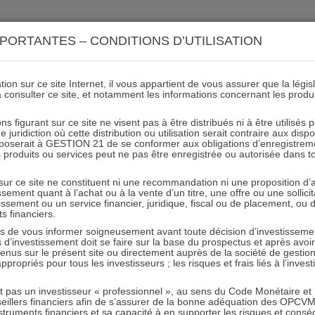
ACTIONS 21
IMMOBILIER 21
OCC 21
ACTUALIT
PORTANTES – CONDITIONS D’UTILISATION
ion sur ce site Internet, il vous appartient de vous assurer que la légis
à consulter ce site, et notamment les informations concernant les produ
ettre juin 2022 ACTIONS I et
ns figurant sur ce site ne visent pas à être distribués ni à être utilisés
juridiction où cette distribution ou utilisation serait contraire aux disp
mposerait à GESTION 21 de se conformer aux obligations d’enregistrem
des produits ou services peut ne pas être enregistrée ou autorisée dans 
13.07.2022 - Partagez l'article sur
 sur ce site ne constituent ni une recommandation ni une proposition d
tissement quant à l’achat ou à la vente d’un titre, une offre ou une soll
tissement ou un service financier, juridique, fiscal ou de placement, ou
ts financiers.
e vous informer soigneusement avant toute décision d’investissement
investissement doit se faire sur la base du prospectus et après avoi
tenus sur le présent site ou directement auprès de la société de gestio
propriés pour tous les investisseurs ; les risques et frais liés à l’inves
RESTER INFORMÉ
it pas un investisseur « professionnel », au sens du Code Monétaire et F
seillers financiers afin de s’assurer de la bonne adéquation des OPC
Recevoir nos newsletters
truments financiers et sa capacité à en supporter les risques et cons