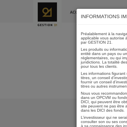
Skip
to
ACCUEIL
LA SOCIÉTÉ
INFORMATIONS IM
content
Préalablement à la navigat
applicable vous autorise 
par GESTION 21.
L
Les produits ou informatio
entité dans un pays ou une 
réglementaires, ou qui i
juridictions. La totalité 
pour tous les clients.
Les informations figurant
titres, un conseil d’inves
fournir un conseil d’inves
titres ou autres instrumen
Nous vous recommandons d
dans un OPCVM ou fonds d’
DICI, qui peuvent être ob
site peuvent ne pas être ap
dans les DICI des fonds.
L’investisseur qui ne sera
consulter son ou ses con
à sa connaissance des ins