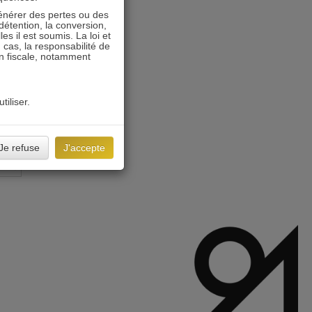
énérer des pertes ou des
détention, la conversion,
s il est soumis. La loi et
 cas, la responsabilité de
on fiscale, notamment
tiliser.
Je refuse
J'accepte