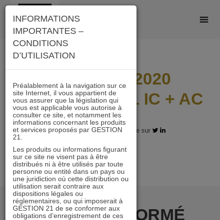
Skip
INFORMATIONS
to
IMPORTANTES –
content
CONDITIONS
D’UTILISATION
Lettre juin 2020
Préalablement à la navigation sur ce
site Internet, il vous appartient de
IMMOBILIER 21 IC + AC
vous assurer que la législation qui
vous est applicable vous autorise à
consulter ce site, et notamment les
informations concernant les produits
et services proposés par GESTION
10.08.2020 - Partagez l'article sur
21.
Les produits ou informations figurant
sur ce site ne visent pas à être
distribués ni à être utilisés par toute
personne ou entité dans un pays ou
une juridiction où cette distribution ou
utilisation serait contraire aux
dispositions légales ou
réglementaires, ou qui imposerait à
GESTION 21 de se conformer aux
RESTER INFORMÉ
obligations d’enregistrement de ces