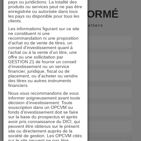
pays ou juridictions. La totalité des
produits ou services peut ne pas être
RESTER INFORMÉ
enregistrée ou autorisée dans tous
les pays ou disponible pour tous les
clients.
Recevoir nos newsletters
Les informations figurant sur ce site
ne constituent ni une
recommandation ni une proposition
d’achat ou de vente de titres, un
conseil d’investissement quant à
l’achat ou à la vente d’un titre, une
offre ou une sollicitation par
GESTION 21 de fournir un conseil
d’investissement ou un service
financier, juridique, fiscal ou de
placement, ou d’acheter ou vendre
des titres ou autres instruments
financiers.
Nous vous recommandons de vous
informer soigneusement avant toute
décision d’investissement. Toute
souscription dans un OPCVM ou
fonds d’investissement doit se faire
sur la base du prospectus et après
avoir pris connaissance du DICI, qui
peuvent être obtenus sur le présent
site ou directement auprès de la
société de gestion. Les OPCVM cités
sur le site peuvent ne pas être