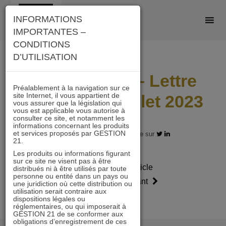
Skip
INFORMATIONS
to
IMPORTANTES –
content
CONDITIONS
D’UTILISATION
ACTIONS 21 – Lettre
Préalablement à la navigation sur ce
site Internet, il vous appartient de
mensuelle Juillet 2023
vous assurer que la législation qui
vous est applicable vous autorise à
consulter ce site, et notamment les
informations concernant les produits
et services proposés par GESTION
31.07.2023 - Partagez l'article sur
21.
Les produits ou informations figurant
sur ce site ne visent pas à être
Article
Article
distribués ni à être utilisés par toute
personne ou entité dans un pays ou
précédent
suivant
une juridiction où cette distribution ou
utilisation serait contraire aux
dispositions légales ou
réglementaires, ou qui imposerait à
GESTION 21 de se conformer aux
obligations d’enregistrement de ces