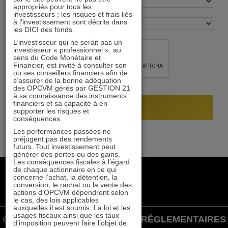
appropriés pour tous les
investisseurs ; les risques et frais liés
à l’investissement sont décrits dans
les DICI des fonds.
L’investisseur qui ne serait pas un
investisseur « professionnel », au
sens du Code Monétaire et
Financier, est invité à consulter son
ou ses conseillers financiers afin de
s’assurer de la bonne adéquation
des OPCVM gérés par GESTION 21
à sa connaissance des instruments
financiers et sa capacité à en
supporter les risques et
conséquences.
Les performances passées ne
préjugent pas des rendements
futurs. Tout investissement peut
générer des pertes ou des gains.
Les conséquences fiscales à l’égard
de chaque actionnaire en ce qui
+33 1 84 79 90 24
concerne l’achat, la détention, la
gestion21@gestion21.fr
conversion, le rachat ou la vente des
actions d’OPCVM dépendront selon
8 rue Volney, 75002 Paris
le cas, des lois applicables
auxquelles il est soumis. La loi et les
usages fiscaux ainsi que les taux
GESTION 21 ©
INFORMATIONS RÉGLEMENTAIRES
d’imposition peuvent faire l’objet de