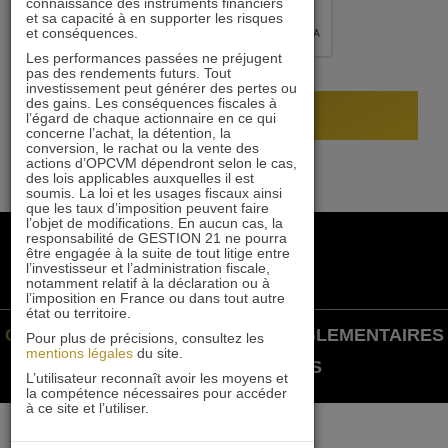
connaissance des instruments financiers
et sa capacité à en supporter les risques
et conséquences.
Les performances passées ne préjugent
pas des rendements futurs. Tout
investissement peut générer des pertes ou
des gains. Les conséquences fiscales à
l’égard de chaque actionnaire en ce qui
concerne l’achat, la détention, la
conversion, le rachat ou la vente des
actions d’OPCVM dépendront selon le cas,
des lois applicables auxquelles il est
soumis. La loi et les usages fiscaux ainsi
que les taux d’imposition peuvent faire
l’objet de modifications. En aucun cas, la
+33 1 84 79 90 24
responsabilité de GESTION 21 ne pourra
être engagée à la suite de tout litige entre
gestion21@gestion21.fr
l’investisseur et l’administration fiscale,
notamment relatif à la déclaration ou à
8 rue Volney, 75002 Paris
l’imposition en France ou dans tout autre
état ou territoire.
GESTION 21 ©
INFORMATIONS RÉGLEMENTAIRES
Pour plus de précisions, consultez les
mentions légales
du site.
|
MENTIONS LÉGALES
L’utilisateur reconnaît avoir les moyens et
la compétence nécessaires pour accéder
à ce site et l’utiliser.