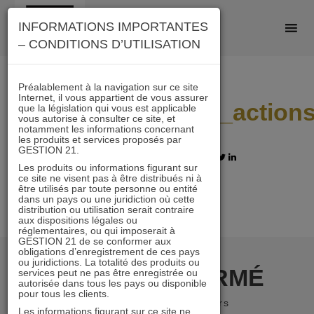
Skip
INFORMATIONS IMPORTANTES
to
– CONDITIONS D’UTILISATION
content
Préalablement à la navigation sur ce site
Internet, il vous appartient de vous assurer
lettre_juillet_2017_action
que la législation qui vous est applicable
vous autorise à consulter ce site, et
notamment les informations concernant
les produits et services proposés par
GESTION 21.
26.09.2017 - Partagez l'article sur
Les produits ou informations figurant sur
ce site ne visent pas à être distribués ni à
être utilisés par toute personne ou entité
dans un pays ou une juridiction où cette
distribution ou utilisation serait contraire
aux dispositions légales ou
réglementaires, ou qui imposerait à
GESTION 21 de se conformer aux
obligations d’enregistrement de ces pays
ou juridictions. La totalité des produits ou
RESTER INFORMÉ
services peut ne pas être enregistrée ou
autorisée dans tous les pays ou disponible
pour tous les clients.
Recevoir nos newsletters
Les informations figurant sur ce site ne