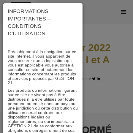
Skip
INFORMATIONS
to
IMPORTANTES –
content
CONDITIONS
D’UTILISATION
Lettre janvier 2022
Préalablement à la navigation sur ce
site Internet, il vous appartient de
ACTIONS 21 I et A
vous assurer que la législation qui
vous est applicable vous autorise à
consulter ce site, et notamment les
informations concernant les produits
et services proposés par GESTION
14.02.2022 - Partagez l'article sur
21.
Les produits ou informations figurant
sur ce site ne visent pas à être
distribués ni à être utilisés par toute
personne ou entité dans un pays ou
une juridiction où cette distribution ou
utilisation serait contraire aux
dispositions légales ou
réglementaires, ou qui imposerait à
GESTION 21 de se conformer aux
RESTER INFORMÉ
obligations d’enregistrement de ces