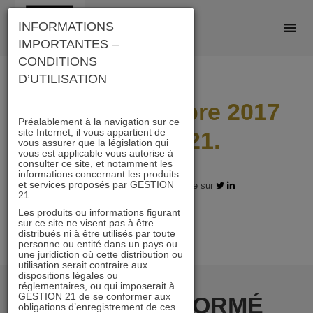
Skip
INFORMATIONS
to
IMPORTANTES –
content
CONDITIONS
D’UTILISATION
Lettre Décembre 2017
Préalablement à la navigation sur ce
site Internet, il vous appartient de
Actions 21.
vous assurer que la législation qui
vous est applicable vous autorise à
consulter ce site, et notamment les
informations concernant les produits
et services proposés par GESTION
11.01.2018 - Partagez l'article sur
21.
Les produits ou informations figurant
sur ce site ne visent pas à être
distribués ni à être utilisés par toute
personne ou entité dans un pays ou
une juridiction où cette distribution ou
utilisation serait contraire aux
dispositions légales ou
réglementaires, ou qui imposerait à
GESTION 21 de se conformer aux
RESTER INFORMÉ
obligations d’enregistrement de ces