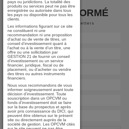
pays ou juridictions. La totalité des
produits ou services peut ne pas être
RESTER INFORMÉ
enregistrée ou autorisée dans tous
les pays ou disponible pour tous les
clients.
Recevoir nos newsletters
Les informations figurant sur ce site
ne constituent ni une
recommandation ni une proposition
d’achat ou de vente de titres, un
conseil d’investissement quant à
l’achat ou à la vente d’un titre, une
offre ou une sollicitation par
GESTION 21 de fournir un conseil
d’investissement ou un service
financier, juridique, fiscal ou de
placement, ou d’acheter ou vendre
des titres ou autres instruments
financiers.
Nous vous recommandons de vous
informer soigneusement avant toute
décision d’investissement. Toute
souscription dans un OPCVM ou
fonds d’investissement doit se faire
sur la base du prospectus et après
avoir pris connaissance du DICI, qui
peuvent être obtenus sur le présent
site ou directement auprès de la
société de gestion. Les OPCVM cités
sur le site peuvent ne pas être