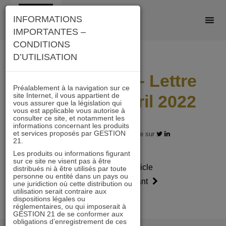
Skip
INFORMATIONS
to
IMPORTANTES –
content
CONDITIONS
D’UTILISATION
ACTIONS 21 – Lettre
Préalablement à la navigation sur ce
site Internet, il vous appartient de
mensuelle avril 2022
vous assurer que la législation qui
vous est applicable vous autorise à
consulter ce site, et notamment les
informations concernant les produits
et services proposés par GESTION
30.04.2022 - Partagez l'article sur
21.
Les produits ou informations figurant
sur ce site ne visent pas à être
Article
Article
distribués ni à être utilisés par toute
personne ou entité dans un pays ou
précédent
suivant
une juridiction où cette distribution ou
utilisation serait contraire aux
dispositions légales ou
réglementaires, ou qui imposerait à
GESTION 21 de se conformer aux
obligations d’enregistrement de ces