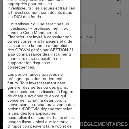
appropriés pour tous les
investisseurs ; les risques et frais liés
à l’investissement sont décrits dans
les DICI des fonds.
L’investisseur qui ne serait pas un
investisseur « professionnel », au
sens du Code Monétaire et
Financier, est invité à consulter son
ou ses conseillers financiers afin de
s’assurer de la bonne adéquation
des OPCVM gérés par GESTION 21
à sa connaissance des instruments
financiers et sa capacité à en
supporter les risques et
conséquences.
Les performances passées ne
préjugent pas des rendements
futurs. Tout investissement peut
générer des pertes ou des gains.
Les conséquences fiscales à l’égard
de chaque actionnaire en ce qui
+33 1 84 79 90 24
concerne l’achat, la détention, la
gestion21@gestion21.fr
conversion, le rachat ou la vente des
actions d’OPCVM dépendront selon
8 rue Volney, 75002 Paris
le cas, des lois applicables
auxquelles il est soumis. La loi et les
usages fiscaux ainsi que les taux
GESTION 21 ©
INFORMATIONS RÉGLEMENTAIRES
d’imposition peuvent faire l’objet de