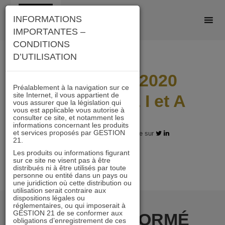
Skip
INFORMATIONS
to
IMPORTANTES –
content
CONDITIONS
D’UTILISATION
Lettre avril 2020
Préalablement à la navigation sur ce
site Internet, il vous appartient de
ACTIONS 21 I et A
vous assurer que la législation qui
vous est applicable vous autorise à
consulter ce site, et notamment les
informations concernant les produits
et services proposés par GESTION
14.05.2020 - Partagez l'article sur
21.
Les produits ou informations figurant
sur ce site ne visent pas à être
distribués ni à être utilisés par toute
personne ou entité dans un pays ou
une juridiction où cette distribution ou
utilisation serait contraire aux
dispositions légales ou
réglementaires, ou qui imposerait à
GESTION 21 de se conformer aux
RESTER INFORMÉ
obligations d’enregistrement de ces