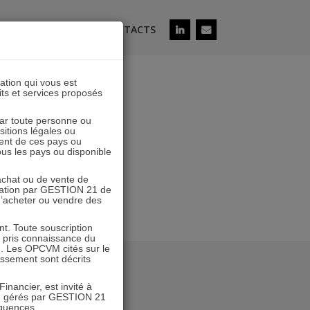
ÉS
SOUSCRIRE
CONTACTS
lation qui vous est
its et services proposés
1
 par toute personne ou
ositions légales ou
ent de ces pays ou
tous les pays ou disponible
’achat ou de vente de
icitation par GESTION 21 de
 d’acheter ou vendre des
. Toute souscription
r pris connaissance du
n. Les OPCVM cités sur le
tissement sont décrits
inancier, est invité à
VM gérés par GESTION 21
équences.