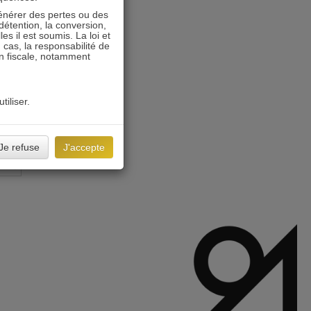
énérer des pertes ou des
détention, la conversion,
s il est soumis. La loi et
 cas, la responsabilité de
on fiscale, notamment
tiliser.
Je refuse
J'accepte