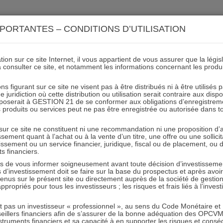
ACTIONS 21
IMMOBILIER 21
OCC 21
ACTUALIT
PORTANTES – CONDITIONS D’UTILISATION
ion sur ce site Internet, il vous appartient de vous assurer que la légis
à consulter ce site, et notamment les informations concernant les produ
Lettre-aout-2017-Actions-2
ns figurant sur ce site ne visent pas à être distribués ni à être utilisés
juridiction où cette distribution ou utilisation serait contraire aux disp
mposerait à GESTION 21 de se conformer aux obligations d’enregistrem
des produits ou services peut ne pas être enregistrée ou autorisée dans 
05.12.2017 - Partagez l'article sur
 sur ce site ne constituent ni une recommandation ni une proposition d
tissement quant à l’achat ou à la vente d’un titre, une offre ou une soll
tissement ou un service financier, juridique, fiscal ou de placement, ou
ts financiers.
e vous informer soigneusement avant toute décision d’investissement
investissement doit se faire sur la base du prospectus et après avoi
tenus sur le présent site ou directement auprès de la société de gestio
propriés pour tous les investisseurs ; les risques et frais liés à l’inves
RESTER INFORMÉ
it pas un investisseur « professionnel », au sens du Code Monétaire et F
seillers financiers afin de s’assurer de la bonne adéquation des OPC
Recevoir nos newsletters
truments financiers et sa capacité à en supporter les risques et cons