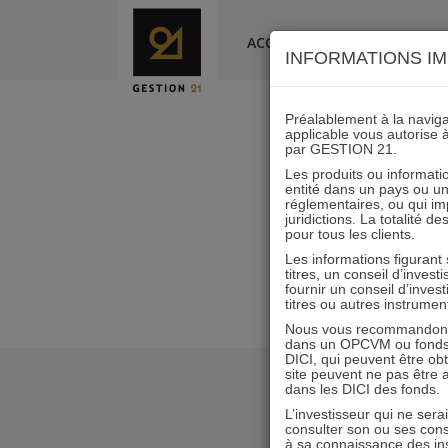
Skip
to
ACCUEIL
LA SOCIÉTÉ
INFORMATIONS IM
content
Préalablement à la navigat
applicable vous autorise 
par GESTION 21.
Les produits ou informatio
entité dans un pays ou une 
réglementaires, ou qui i
juridictions. La totalité 
pour tous les clients.
Les informations figurant
titres, un conseil d’inves
fournir un conseil d’inves
titres ou autres instrumen
Nous vous recommandons d
dans un OPCVM ou fonds d’
DICI, qui peuvent être ob
site peuvent ne pas être ap
dans les DICI des fonds.
L’investisseur qui ne sera
consulter son ou ses con
à sa connaissance des ins