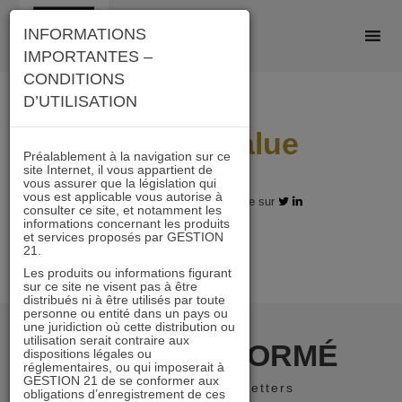
Skip
INFORMATIONS
to
IMPORTANTES –
content
CONDITIONS
D’UTILISATION
Investir Value
Préalablement à la navigation sur ce
site Internet, il vous appartient de
vous assurer que la législation qui
vous est applicable vous autorise à
20.05.2025 - Partagez l'article sur
consulter ce site, et notamment les
informations concernant les produits
et services proposés par GESTION
21.
Les produits ou informations figurant
sur ce site ne visent pas à être
distribués ni à être utilisés par toute
personne ou entité dans un pays ou
une juridiction où cette distribution ou
utilisation serait contraire aux
RESTER INFORMÉ
dispositions légales ou
réglementaires, ou qui imposerait à
GESTION 21 de se conformer aux
Recevoir nos newsletters
obligations d’enregistrement de ces