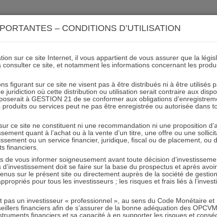
ACTIONS 21
IMMOBILIER 21
OCC 21
ACTUALIT
PORTANTES – CONDITIONS D’UTILISATION
ion sur ce site Internet, il vous appartient de vous assurer que la légis
à consulter ce site, et notamment les informations concernant les produ
_juin_2016_bilanS1IMMOBIL
ns figurant sur ce site ne visent pas à être distribués ni à être utilisés
juridiction où cette distribution ou utilisation serait contraire aux disp
e1511363254248
mposerait à GESTION 21 de se conformer aux obligations d’enregistrem
des produits ou services peut ne pas être enregistrée ou autorisée dans 
 sur ce site ne constituent ni une recommandation ni une proposition d
04.12.2017 - Partagez l'article sur
tissement quant à l’achat ou à la vente d’un titre, une offre ou une soll
tissement ou un service financier, juridique, fiscal ou de placement, ou
ts financiers.
e vous informer soigneusement avant toute décision d’investissement
investissement doit se faire sur la base du prospectus et après avoi
tenus sur le présent site ou directement auprès de la société de gestio
propriés pour tous les investisseurs ; les risques et frais liés à l’inves
it pas un investisseur « professionnel », au sens du Code Monétaire et F
seillers financiers afin de s’assurer de la bonne adéquation des OPC
RESTER INFORMÉ
truments financiers et sa capacité à en supporter les risques et cons