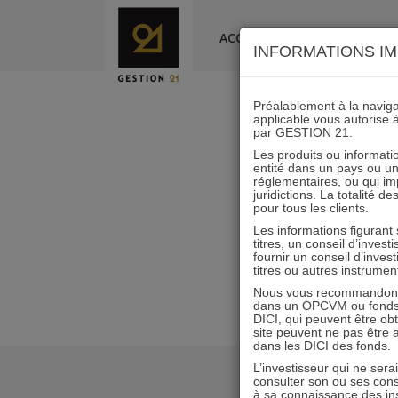
Skip
to
ACCUEIL
LA SOCIÉTÉ
INFORMATIONS IM
content
Préalablement à la navigat
applicable vous autorise 
actualité
par GESTION 21.
Les produits ou informatio
entité dans un pays ou une 
réglementaires, ou qui i
juridictions. La totalité 
pour tous les clients.
Les informations figurant
titres, un conseil d’inves
fournir un conseil d’inves
titres ou autres instrumen
Nous vous recommandons d
dans un OPCVM ou fonds d’
DICI, qui peuvent être ob
site peuvent ne pas être ap
dans les DICI des fonds.
L’investisseur qui ne sera
consulter son ou ses con
à sa connaissance des ins