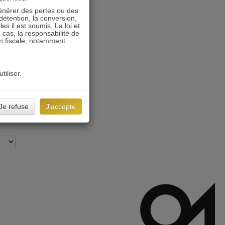
énérer des pertes ou des
détention, la conversion,
s il est soumis. La loi et
 cas, la responsabilité de
on fiscale, notamment
tiliser.
Je refuse
J'accepte