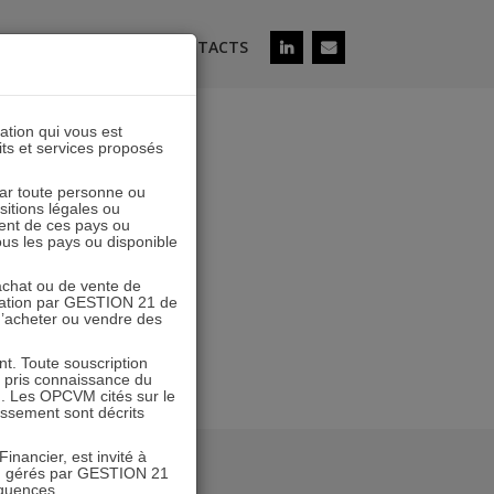
ÉS
SOUSCRIRE
CONTACTS
lation qui vous est
its et services proposés
IER21_GF-2-
 par toute personne ou
ositions légales ou
ent de ces pays ou
tous les pays ou disponible
’achat ou de vente de
icitation par GESTION 21 de
 d’acheter ou vendre des
. Toute souscription
r pris connaissance du
n. Les OPCVM cités sur le
tissement sont décrits
inancier, est invité à
VM gérés par GESTION 21
équences.