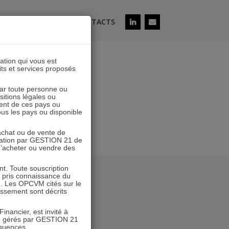
ÉS
SOUSCRIRE
CONTACTS
lation qui vous est
its et services proposés
 par toute personne ou
ositions légales ou
ent de ces pays ou
tous les pays ou disponible
’achat ou de vente de
icitation par GESTION 21 de
 d’acheter ou vendre des
. Toute souscription
r pris connaissance du
n. Les OPCVM cités sur le
tissement sont décrits
inancier, est invité à
VM gérés par GESTION 21
équences.