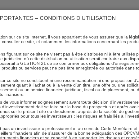
ACTIONS 21
IMMOBILIER 21
OCC 21
ACTUALIT
PORTANTES – CONDITIONS D’UTILISATION
ion sur ce site Internet, il vous appartient de vous assurer que la légis
Approche-value-triangle
à consulter ce site, et notamment les informations concernant les produ
ns figurant sur ce site ne visent pas à être distribués ni à être utilisés
juridiction où cette distribution ou utilisation serait contraire aux disp
mposerait à GESTION 21 de se conformer aux obligations d’enregistrem
des produits ou services peut ne pas être enregistrée ou autorisée dans 
 sur ce site ne constituent ni une recommandation ni une proposition d
tissement quant à l’achat ou à la vente d’un titre, une offre ou une soll
tissement ou un service financier, juridique, fiscal ou de placement, ou
ts financiers.
e vous informer soigneusement avant toute décision d’investissement
investissement doit se faire sur la base du prospectus et après avoi
RESTER INFORMÉ
tenus sur le présent site ou directement auprès de la société de gestio
propriés pour tous les investisseurs ; les risques et frais liés à l’inves
Recevoir nos newsletters
it pas un investisseur « professionnel », au sens du Code Monétaire et F
seillers financiers afin de s’assurer de la bonne adéquation des OPC
truments financiers et sa capacité à en supporter les risques et cons