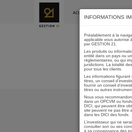
Skip
to
ACCUEIL
LA SOCIÉTÉ
INFORMATIONS IM
content
Préalablement à la navigat
applicable vous autorise 
par GESTION 21.
Les produits ou informatio
entité dans un pays ou une 
réglementaires, ou qui i
juridictions. La totalité 
pour tous les clients.
Les informations figurant
titres, un conseil d’inves
fournir un conseil d’inves
titres ou autres instrumen
Nous vous recommandons d
dans un OPCVM ou fonds d’
DICI, qui peuvent être ob
site peuvent ne pas être ap
dans les DICI des fonds.
L’investisseur qui ne sera
consulter son ou ses con
à sa connaissance des ins