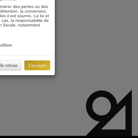
énérer des pertes ou des
détention, la conversion,
s il est soumis. La loi et
 cas, la responsabilité de
on fiscale, notamment
tiliser.
Je refuse
J'accepte