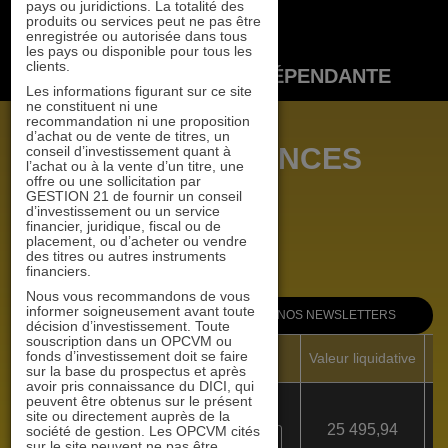
pays ou juridictions. La totalité des
GESTION 21
produits ou services peut ne pas être
enregistrée ou autorisée dans tous
les pays ou disponible pour tous les
clients.
SOCIÉTÉ DE GESTION INDÉPENDANTE
Les informations figurant sur ce site
ne constituent ni une
recommandation ni une proposition
d’achat ou de vente de titres, un
VL ET PERFORMANCES
conseil d’investissement quant à
l’achat ou à la vente d’un titre, une
offre ou une sollicitation par
GESTION 21 de fournir un conseil
d’investissement ou un service
financier, juridique, fiscal ou de
placement, ou d’acheter ou vendre
des titres ou autres instruments
financiers.
Nous vous recommandons de vous
informer soigneusement avant toute
RECEVOIR NOS NEWSLETTERS
décision d’investissement. Toute
souscription dans un OPCVM ou
fonds d’investissement doit se faire
Données au 05/08/2026
Valeur liquidative
Pe
sur la base du prospectus et après
avoir pris connaissance du DICI, qui
peuvent être obtenus sur le présent
ACTIONS 21
site ou directement auprès de la
société de gestion. Les OPCVM cités
FR 001 053 9197 (PART I)
sur le site peuvent ne pas être