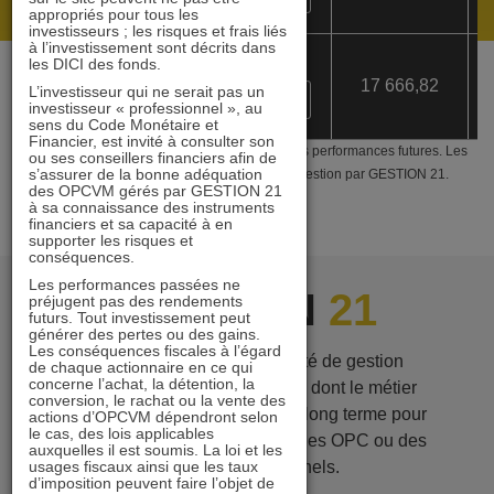
appropriés pour tous les
investisseurs ; les risques et frais liés
à l’investissement sont décrits dans
IMMOBILIER 21
les DICI des fonds.
L’investisseur qui ne serait pas un
FR 001 054 0716 (PART IC)
investisseur « professionnel », au
sens du Code Monétaire et
Financier, est invité à consulter son
Les performances passées ne préjugent pas des performances futures. Les
ou ses conseillers financiers afin de
s’assurer de la bonne adéquation
performances sont calculées nettes de frais de gestion par GESTION 21.
des OPCVM gérés par GESTION 21
à sa connaissance des instruments
financiers et sa capacité à en
supporter les risques et
conséquences.
Les performances passées ne
GESTION
21
préjugent pas des rendements
futurs. Tout investissement peut
générer des pertes ou des gains.
Les conséquences fiscales à l’égard
GESTION 21 est une société de gestion
de chaque actionnaire en ce qui
concerne l’achat, la détention, la
indépendante créée en 2007, dont le métier
conversion, le rachat ou la vente des
consiste à gérer des actions à long terme pour
actions d’OPCVM dépendront selon
le cas, des lois applicables
le compte d’investisseurs via des OPC ou des
auxquelles il est soumis. La loi et les
mandats institutionnels.
usages fiscaux ainsi que les taux
d’imposition peuvent faire l’objet de