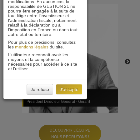
Daniel est Directeur Général, cofondateur
Lau
modifications. En aucun cas, la
responsabilité de GESTION 21 ne
de GESTION 21 et gestionnaire du fonds
co
pourra être engagée à la suite de
tout litige entre l’investisseur et
ACTIONS 21. Il a débuté à la Caisse des
ges
l’administration fiscale, notamment
Dépôts comme gérant obligataire puis
déb
relatif à la déclaration ou à
l’imposition en France ou dans tout
participé à la création du groupe ACOFI
de
autre état ou territoire.
en 1990, où il gérait notamment "La Sicav
AC
Pour plus de précisions, consultez
des Analystes". Daniel est diplômé d'un
Co
les
mentions légales
du site.
DESS de gestion bancaire et financière de
est
L’utilisateur reconnaît avoir les
moyens et la compétence
Dauphine et de la SFAF.
Bor
nécessaires pour accéder à ce site
et l’utiliser.
Je refuse
J'accepte
Daniel Tondu
Lau
Président Directeur Général - Gérant
Dire
DÉCOUVRIR L'ÉQUIPE
NOUS RECRUTONS !