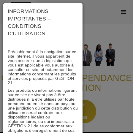
Skip
INFORMATIONS
to
IMPORTANTES –
content
CONDITIONS
D’UTILISATION
Préalablement à la navigation sur ce
site Internet, il vous appartient de
vous assurer que la législation qui
vous est applicable vous autorise à
consulter ce site, et notamment les
informations concernant les produits
GESTION 21 : INDÉPENDANCE
et services proposés par GESTION
21.
ET CONVICTION
Les produits ou informations figurant
sur ce site ne visent pas à être
distribués ni à être utilisés par toute
personne ou entité dans un pays ou
LA VALUE DANS UNE
une juridiction où cette distribution ou
ALLOCATION,
utilisation serait contraire aux
dispositions légales ou
PAR SERGE DAROLLES
réglementaires, ou qui imposerait à
GESTION 21 de se conformer aux
obligations d’enregistrement de ces